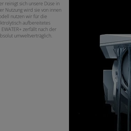
 reinigt sich unsere Düse in
er Nutzung wird sie von innen
ell nutzen wir für die
trolytisch aufbereitetes
. EWATER+ zerfällt nach der
absolut umweltverträglich.