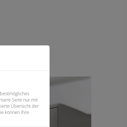
 bestmögliches
sere Seite nur mit
ierte Übersicht der
ie können Ihre