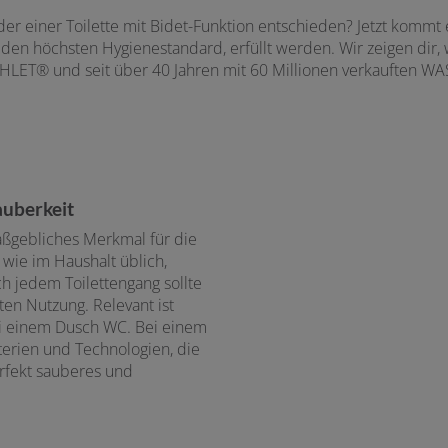
r einer Toilette mit Bidet-Funktion entschieden? Jetzt kommt e
f den höchsten Hygienestandard, erfüllt werden. Wir zeigen di
ASHLET® und seit über 40 Jahren mit 60 Millionen verkauften W
auberkeit
aßgebliches Merkmal für die
, wie im Haushalt üblich,
h jedem Toilettengang sollte
ten Nutzung. Relevant ist
ei einem Dusch WC. Bei einem
erien und Technologien, die
erfekt sauberes und