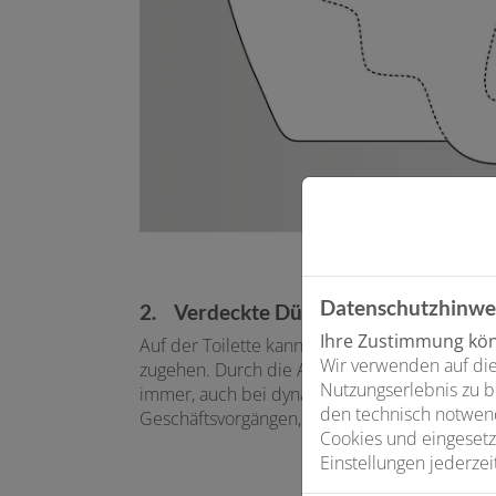
Datenschutzhinwe
2. Verdeckte Düse
Ihre Zustimmung könn
Auf der Toilette kann es schon mal turbulent
Wir verwenden auf die
zugehen. Durch die Abdeckklappe ist die Dü
Nutzungserlebnis zu b
immer, auch bei dynamischen
den technisch notwend
Geschäftsvorgängen, perfekt geschützt.
Cookies und eingesetz
Einstellungen jederzei