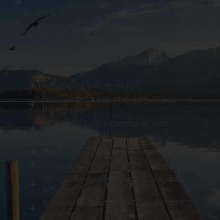
Rundum perfekter Schutz vor Kalk – in Bad,
Küche und dem gesamten Rohrleitungssystem
Ihres Hauses
Bessere Hygiene durch reduzierte
Ablagerungen
Vorbeugung vor Legionellen
Permanente Überwachung des Wasser-
Härtegrades
Verlängerung der Lebensdauer Ihrer
Haushaltsgeräte
Ihre Haut und Ihr Haar fühlen sich gepflegter an
Reduzierte Kosten für Wasch- und Putzmittel
Weniger Reinigungsaufwand – Zeit- und
Arbeitsersparnis
Ihre Wäsche bleibt länger weiß und wird
weicher