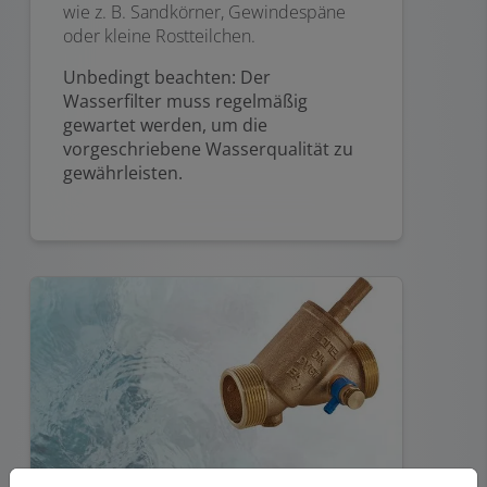
wie z. B. Sandkörner, Gewindespäne
oder kleine Rostteilchen.
Unbedingt beachten: Der
Wasserfilter muss regelmäßig
gewartet werden, um die
vorgeschriebene Wasserqualität zu
gewährleisten.