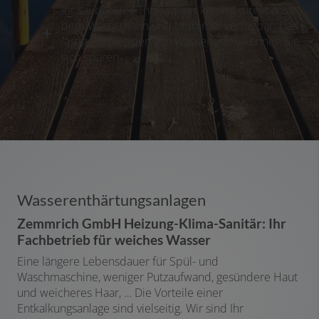
Ihr saubereres Trinkwasser kommt direkt aus
dem Wasserhahn und ist immer verfügbar. Das
lästige Schleppen von Wasserkisten können Sie
sich sparen.
Wasserenthärtungsanlagen
Zemmrich GmbH Heizung-Klima-Sanitär: Ihr
Fachbetrieb für weiches Wasser
Eine längere Lebensdauer für Spül- und
Waschmaschine, weniger Putzaufwand, gesündere Haut
und weicheres Haar, … Die Vorteile einer
Entkalkungsanlage sind vielseitig. Wir sind Ihr