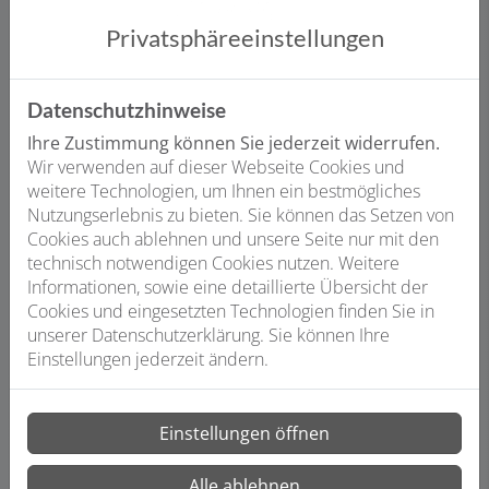
Privatsphäre­einstellungen
Sauberes Prinzip:
Rückflussverhinderer
Datenschutzhinweise
Ohne Rückflussverhinderer könnte das
Wasser in den Leitungsrohren wieder
Ihre Zustimmung können Sie jederzeit widerrufen.
zurückfließen und dadurch das saubere
Wir verwenden auf dieser Webseite Cookies und
Trinkwasser im System verunreinigen –
weitere Technologien, um Ihnen ein bestmögliches
innerhalb des Hauses und im
Nutzungserlebnis zu bieten. Sie können das Setzen von
öffentlichen Versorgungsnetz.
Cookies auch ablehnen und unsere Seite nur mit den
technisch notwendigen Cookies nutzen. Weitere
Informationen, sowie eine detaillierte Übersicht der
Cookies und eingesetzten Technologien finden Sie in
unserer Datenschutzerklärung. Sie können Ihre
Einstellungen jederzeit ändern.
Einstellungen öffnen
Alle ablehnen