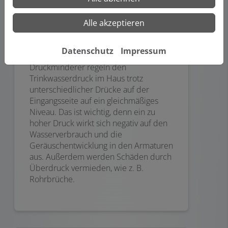
Alle akzeptieren
Datenschutz
Impressum
Ausgleichend: Druckminderer
Druckminderer regeln den
Trinkwasserdruck im Haus trotz
unterschiedlicher Drücke auf der
Eingangsseite auf ein gleichmäßiges
Niveau. Das ist wichtig, denn ein zu
hoher Druck wirkt sich negativ auf den
Wasserverbrauch und die
Geräuschentwicklung in den Armaturen
aus. Außerdem werden Schäden durch
Überdruck vermieden, wie z. B.
Rohrbrüche.