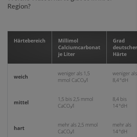
Region?
Härtebereich
Millimol
Grad
Calciumcarbonat
deutsche
je Liter
Härte
weniger als 1,5
weniger als
weich
mmol CaCO₃/l
8,4 °dH
1,5 bis 2,5 mmol
8,4 bis
mittel
CaCO₃/l
14 °dH
mehr als 2,5 mmol
mehr als
hart
CaCO₃/l
14 °dH