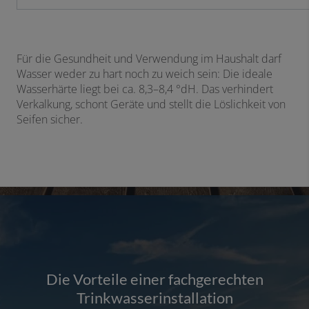
Für die Gesundheit und Verwendung im Haushalt darf
Wasser weder zu hart noch zu weich sein: Die ideale
Wasserhärte liegt bei ca. 8,3–8,4 °dH. Das verhindert
Verkalkung, schont Geräte und stellt die Löslichkeit von
Seifen sicher.
Die Vorteile einer fachgerechten
Trinkwasserinstallation