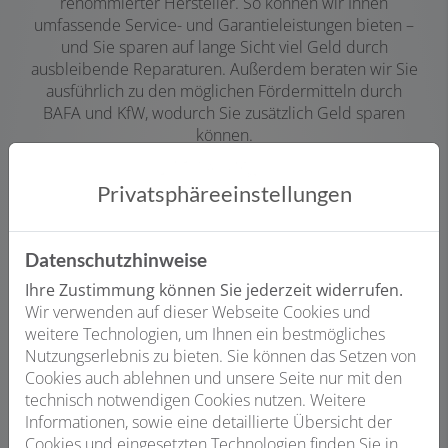
renommierter Hersteller. So können wir Ihnen
umfassende Service- und Garantieleistungen bieten –
und Sie sparen auf lange Sicht viel Geld durch
ausbleibende Reparaturen. Außerdem beraten wir Sie
ausführlich zu den möglichen Fördermitteln durch
BAFA und KfW, wodurch Sie zusätzlich Geld sparen
können.
Privatsphäre­einstellungen
Datenschutzhinweise
Ihre Zustimmung können Sie jederzeit widerrufen.
Zuverlässige und termingerechte Installation
Wir verwenden auf dieser Webseite Cookies und
Egal ob klassische Öl- oder Gasheizung, Hybridlösung
weitere Technologien, um Ihnen ein bestmögliches
oder Wärmepumpe, wir übernehmen Lieferung,
Nutzungserlebnis zu bieten. Sie können das Setzen von
Installation und die Koordination von Fremdgewerken.
Cookies auch ablehnen und unsere Seite nur mit den
So können wir eine sorgfältige und termingerechte
technisch notwendigen Cookies nutzen. Weitere
Ausführung aller Arbeiten versprechen, und Sie haben
Informationen, sowie eine detaillierte Übersicht der
nur einen Ansprechpartner: Uns.
Cookies und eingesetzten Technologien finden Sie in